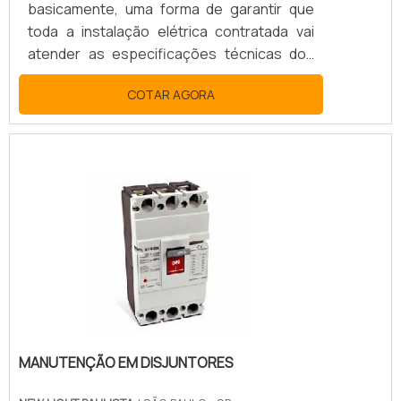
basicamente, uma forma de garantir que
toda a instalação elétrica contratada vai
atender as especificações técnicas dos
projetos e memoriais, preservando a
COTAR AGORA
integridade dos usuários e equipamentos a
serem conectados a estas instalações na
planta do contratante.SAIBA MAIS SOBRE
COMO O PROCESSO OFERECE DIVERSAS
APLICAÇÕESO processo pode ser aplicado
tanto a novos empreendimentos quanto a
unidades e sistemas existentes em
processo de expansão, modernização ou
ajuste..
MANUTENÇÃO EM DISJUNTORES