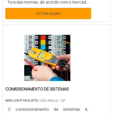
fora das normas, de acordo com o mercado
a qual ele responde. SAIBA SOBRE A
COTAR AGORA
OTIMIZAÇÃO DE PROCESSOS E
RENDIMENTOSO recurso é geralmente
adotado por empresas que necessitam
obter uma máquina específica para um
trabalho. Na maioria das vezes, ele não
existe em território nacional. Neste caso, a
manutenção oferece ótima relação de
custo-benefício independente do
segmento. Este equipamento é .
COMISSIONAMENTO DE SISTEMAS
NEW LIGHT PAULISTA
/ SÃO PAULO - SP
O comissionamento de sistemas é,