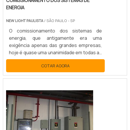
COMISSIONAMENTO DOS SISTEMAS DE
ENERGIA
NEW LIGHT PAULISTA
/ SÃO PAULO - SP
O comissionamento dos sistemas de
energia, que antigamente era uma
exigência apenas das grandes empresas,
hoje é quase uma unanimidade em todas as
instalações industriais tanto de pequeno
COTAR AGORA
como de grande porte e tem como
finalidade a certificação técnica dos seus
sites por exigências dos seus clientes,
para certificações nacionais ou
internacionais para exportação.CONHEÇA
COMO O PRODUTO GARANTE EFICIÊNCIA E
QUALIDADEO processo é, basicam...