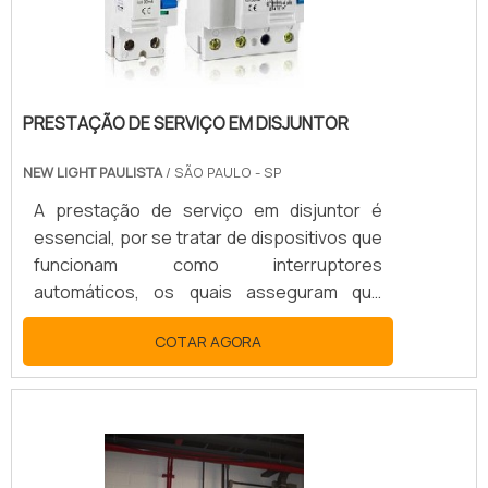
para um traba.
PRESTAÇÃO DE SERVIÇO EM DISJUNTOR
NEW LIGHT PAULISTA
/ SÃO PAULO - SP
A prestação de serviço em disjuntor é
essencial, por se tratar de dispositivos que
funcionam como interruptores
automáticos, os quais asseguram que
redes elétricas possam operar com
COTAR AGORA
segurança, sem causar danos como curtos
circuitos, quedas de corrente elétrica ou
sobrecargas. Ou seja, todo o
funcionamento do disjuntor deve ocorrer
com a máxima exatidão, evitando qualquer
tipo de erro ou acidente elétrico.O