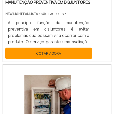
MANUTENÇÃO PREVENTIVA EM DISJUNTORES
NEW LIGHT PAULISTA
/ SÃO PAULO - SP
A principal função da manutenção
preventiva em disjuntores é evitar
problemas que possam vir a ocorrer com o
produto. O serviço garante uma avaliação
técnica qualificada, com o objetivo de
COTAR AGORA
verificar o funcionamento dos disjuntores e
sua conservação. Se os disjuntores não
estiverem conservados, isso pode
acarretar em problemas no funcionamento
de toda a estrutura elétrica de um
local.SAIBA COMO A MANUTENÇÃO
PREVENTIVA É FUNDAMENTALA função do
disjuntor é regular a corrente elétrica,
evitando sobr.