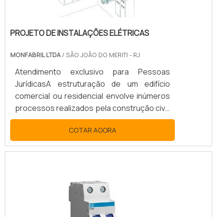
PROJETO DE INSTALAÇÕES ELÉTRICAS
MONFABRIL LTDA
/ SÃO JOÃO DO MERITI - RJ
Atendimento exclusivo para Pessoas
JurídicasA estruturação de um edifício
comercial ou residencial envolve inúmeros
processos realizados pela construção civil.
Estudo do local, análise na rede hidráulica e
COTAR AGORA
impactos ambientais são alguns dos
aspectos a serem avaliados. Dentre a lista
de etapas fundamentais, pode-se
destacar o projeto de instalações
elétricas. De maneira geral, os projetos de
instalações elétricas podem ser
caracterizados como a previsão descritiva