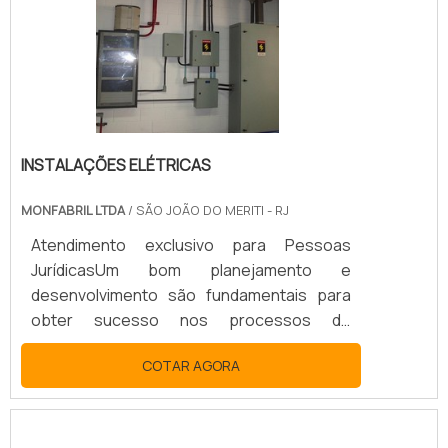
PROCESSO É EXTREMAMENTE
IMPORTANTEDurante a manutenção, os
disjuntores passam por testes e.
INSTALAÇÕES ELÉTRICAS
MONFABRIL LTDA
/ SÃO JOÃO DO MERITI - RJ
Atendimento exclusivo para Pessoas
JurídicasUm bom planejamento e
desenvolvimento são fundamentais para
obter sucesso nos processos de
instalações elétricas. O projeto de
COTAR AGORA
instalação é comumente realizado no início
de uma obra, levando em conta as
especificações da planta da edificação.
Assim, é fundamental que o mesmo seja