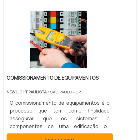
BENEFÍCIOSÉ importante que esse serviço
seja feito por uma empresa de
manutenção de disjuntor Siemens
renomada, por isso o contratante de fazer
uma pesquisa de mercado, para ter
certeza que a empresa tenha: Qualidade;
Bom custo benefício;.
COMISSIONAMENTO DE EQUIPAMENTOS
NEW LIGHT PAULISTA
/ SÃO PAULO - SP
O comissionamento de equipamentos é o
processo que tem como finalidade
assegurar que os sistemas e
componentes de uma edificação ou
unidade industrial estejam projetados,