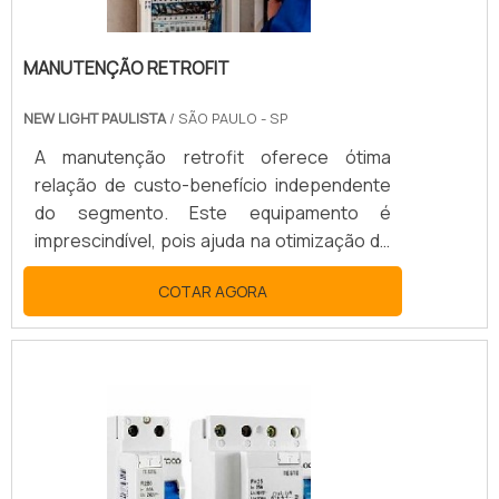
MANUTENÇÃO RETROFIT
NEW LIGHT PAULISTA
/ SÃO PAULO - SP
A manutenção retrofit oferece ótima
relação de custo-benefício independente
do segmento. Este equipamento é
imprescindível, pois ajuda na otimização de
processos e faz com que o rendimento
COTAR AGORA
cresça em um menor tempo.SAIBA MAIS
DETALHES SOBRE A MANUTENÇÃOEste
processo se trata da modernização de um
equipamento considerado ultrapassado ou
fora das normas, de acordo com o mercado
a qual ele responde. O recurso é
geralmente adotado por empresas que
necessitam obter uma máquina específica