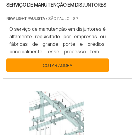
SERVIÇO DE MANUTENÇÃO EM DISJUNTORES
NEW LIGHT PAULISTA
/ SÃO PAULO - SP
O serviço de manutenção em disjuntores é
altamente requisitado por empresas ou
fábricas de grande porte e prédios,
principalmente, esse processo tem a
finalidade de realizar reparos nas
COTAR AGORA
instalações ou até mesmo evitá-los. SAIBA
MAIS SOBRE A GARANTIA DE QUALIDADE E
SEGURANÇAÉ importante que esse serviço
seja feito por uma empresa experiente e
conhecida, por isso o contratante de fazer
uma pesquisa de mercado, para ter
certeza que a empresa tenha: Qualidade;
Segurança; Bom custo benefício; Entre o.