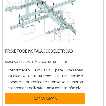
especializado. Embora muita gente não
saiba, a instalação elétrica ocupa papel ...
PROJETO DE INSTALAÇÕES ELÉTRICAS
MONFABRIL LTDA
/ SÃO JOÃO DO MERITI - RJ
Atendimento exclusivo para Pessoas
JurídicasA estruturação de um edifício
comercial ou residencial envolve inúmeros
processos realizados pela construção civil.
Estudo do local, análise na rede hidráulica e
COTAR AGORA
impactos ambientais são alguns dos
aspectos a serem avaliados. Dentre a lista