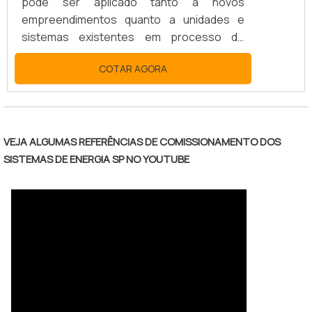
pode ser aplicado tanto a novos
empreendimentos quanto a unidades e
sistemas existentes em processo de
expansão, modernização ou ajuste.
COTAR AGORA
Dispondo dos mais modernos
equipamentos de termografia e contando
com larga experiência de seus
profissionais oferece a seus clientes: Em
Instalações Elétricas; Máquinas;
VEJA ALGUMAS REFERÊNCIAS DE COMISSIONAMENTO DOS
Subestações; Cabos e Conexões; Painéis
SISTEMAS DE ENERGIA SP NO YOUTUBE
e Cubículos; Barramentos;
Transformadores.SAIBA COMO É
EXTREMAMENTE IMPORTANTE ESTE
PROCESSO Este processo, que a.