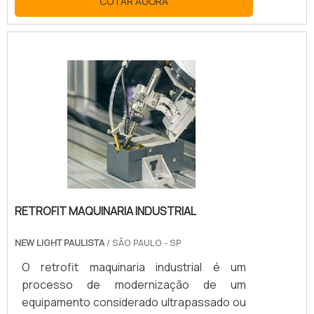
COTAR AGORA
instalados, testados, operados e mantidos
de acordo com as necessidades e
requisitos operacionais do proprietário. O
comissionamento pode ser aplicado tanto
a novos empreendimentos quanto a
unidades e sistemas existentes em
processo de expansão, modernização ou
ajuste.MAIS INFORMAÇÕES SOBRE O
SERVIÇOO objetivo central do comiss.
RETROFIT MAQUINARIA INDUSTRIAL
NEW LIGHT PAULISTA
/ SÃO PAULO - SP
O retrofit maquinaria industrial é um
processo de modernização de um
equipamento considerado ultrapassado ou