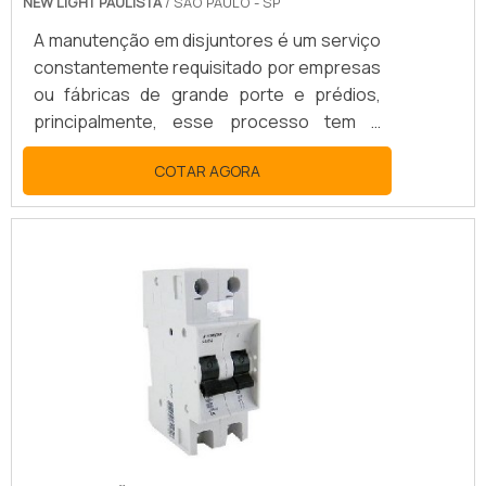
NEW LIGHT PAULISTA
/ SÃO PAULO - SP
A manutenção em disjuntores é um serviço
constantemente requisitado por empresas
ou fábricas de grande porte e prédios,
principalmente, esse processo tem a
finalidade de realizar reparos nas
COTAR AGORA
instalações ou até mesmo evitá-los. SAIBA
MAIS DETALHES SOBRE OS TIPOS DE
MANUTENÇÃOA manutenção preventiva,
deve acontecer com certa frequência, o
que gera a diminuição do risco de
problemas maiores além de ter um custo
mais acessível para os clientes. Já a
manutenção corretiva, acontece sempre
que os disju.