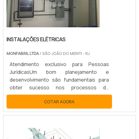
INSTALAÇÕES ELÉTRICAS
MONFABRIL LTDA
/ SÃO JOÃO DO MERITI - RJ
Atendimento exclusivo para Pessoas
JurídicasUm bom planejamento e
desenvolvimento são fundamentais para
obter sucesso nos processos de
instalações elétricas. O projeto de
COTAR AGORA
instalação é comumente realizado no início
de uma obra, levando em conta as
especificações da planta da edificação.
Assim, é fundamental que o mesmo seja
feito por um profissional