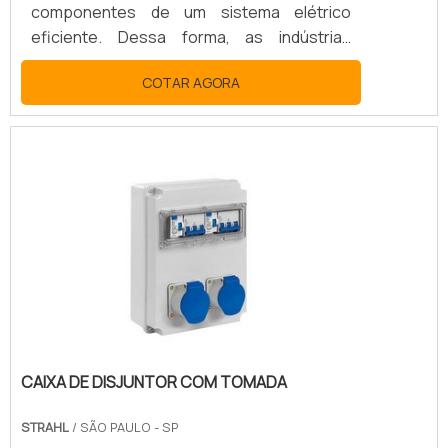
componentes de um sistema elétrico
eficiente. Dessa forma, as indústrias
entendem que o sistema elétrico precisa
COTAR AGORA
de materiais de alta qualidade, visto que
com esse tipo de elemento é possível
melhorar os processos produtivos, o que
pode se transformar em um diferencial de
mercado. Isso porque a indústria possui
suma importância para o Brasil.MELHORES
TOMADAS E PLUGUESA importância de
contar com um sistema elétrico eficie.
CAIXA DE DISJUNTOR COM TOMADA
STRAHL
/ SÃO PAULO - SP