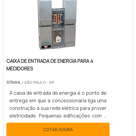
carga elétrica, gerando um isolamento
elétrico entre as placas de geração e os
outros componentes que fazem parte da
instalação elétrica da edificação..V.
CAIXA DE ENTRADA DE ENERGIA PARA 4
MEDIDORES
STRAHL
/ SÃO PAULO - SP
A caixa de entrada de energia é o ponto de
entrega em que a concessionária liga uma
construção à sua rede elétrica para prover
eletricidade. Pequenas edificações com 4
unidades habitacionais ou conjunto de 4
COTAR AGORA
casas podem receber energia elétrica