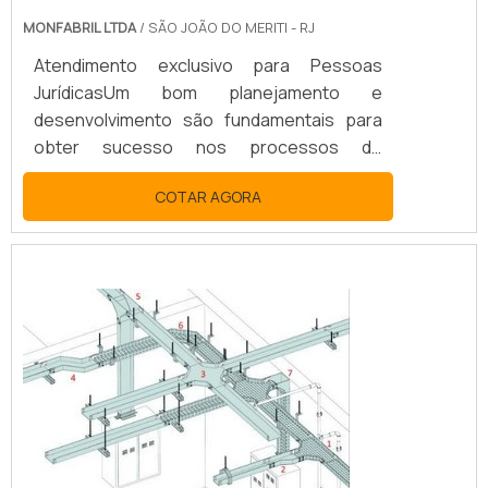
MONFABRIL LTDA
/ SÃO JOÃO DO MERITI - RJ
Atendimento exclusivo para Pessoas
JurídicasUm bom planejamento e
desenvolvimento são fundamentais para
obter sucesso nos processos de
instalações elétricas. O projeto de
COTAR AGORA
instalação é comumente realizado no início
de uma obra, levando em conta as
especificações da planta da edificação.
Assim, é fundamental que o mesmo seja
feito por um profissional
especializado. Embora muita gente não
saiba, a instalação elétrica ocupa papel ...