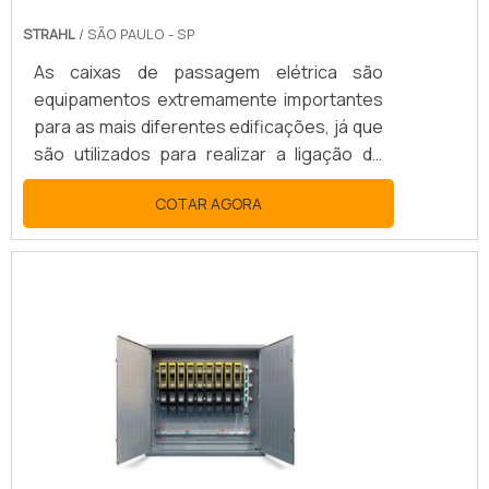
STRAHL
/ SÃO PAULO - SP
As caixas de passagem elétrica são
equipamentos extremamente importantes
para as mais diferentes edificações, já que
são utilizados para realizar a ligação de
forma correta dos fios e cabos elétricos
COTAR AGORA
que são empregados da rede elétrica da
residência, estabelecimento comercial ou
até mesmo indústria. UTILIZAÇÃO DA CAIXA
DE PASSAGEM ELÉTRICAAlém da eficiência
no momento de realizar a ligação dos fios e
cabos de sistemas de iluminação, telefonia,
ventilação e outros, a caixa de passagem
de energia .