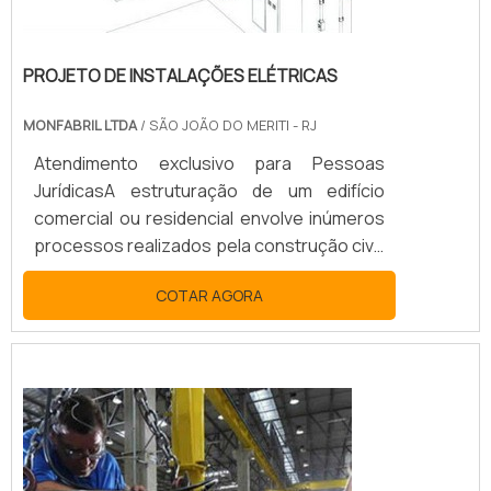
PROJETO DE INSTALAÇÕES ELÉTRICAS
MONFABRIL LTDA
/ SÃO JOÃO DO MERITI - RJ
Atendimento exclusivo para Pessoas
JurídicasA estruturação de um edifício
comercial ou residencial envolve inúmeros
processos realizados pela construção civil.
Estudo do local, análise na rede hidráulica e
COTAR AGORA
impactos ambientais são alguns dos
aspectos a serem avaliados. Dentre a lista
de etapas fundamentais, pode-se
destacar o projeto de instalações
elétricas. De maneira geral, os projetos de
instalações elétricas podem ser cara...