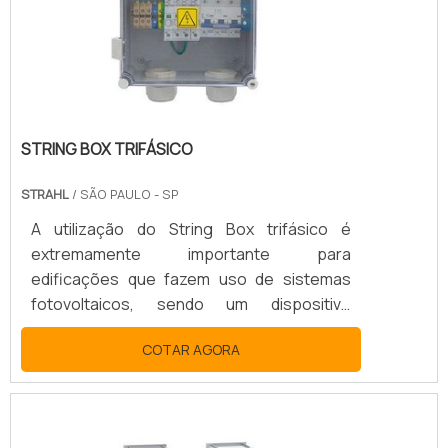
resistência mecânica. Além disso, esse tipo
de equipamento oferece uma s.
STRING BOX TRIFÁSICO
STRAHL
/ SÃO PAULO - SP
A utilização do String Box trifásico é
extremamente importante para
edificações que fazem uso de sistemas
fotovoltaicos, sendo um dispositivo
obrigatório para sistemas ligados à rede.
COTAR AGORA
Isso porque esse tipo de dispositivo é o
grande responsável por proporcionar toda
a segurança para o sistema fotovoltaico,
atuando por meio do seccionamento sob a