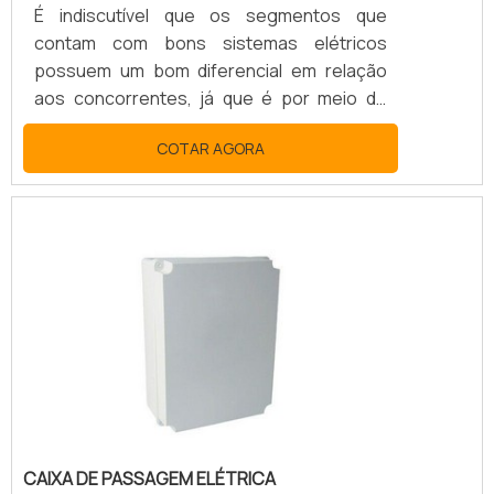
É indiscutível que os segmentos que
contam com bons sistemas elétricos
possuem um bom diferencial em relação
aos concorrentes, já que é por meio de
equipamentos como a caixa de disjuntor
COTAR AGORA
com tomada que os aparelhos e máquinas
vão receber toda a energia elétrica que
necessitam para o funcionamento com alta
eficiência.MAIS SOBRE CAIXA DE
DISJUNTORCom o intuito de facilitar a
conexão elétrica, as caixas de disjuntores
estão disponíveis com tomadas no padrão
NBR 14136, que geram conexões perfeitas
a.
CAIXA DE PASSAGEM ELÉTRICA