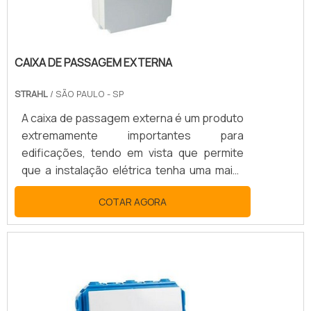
CAIXA DE PASSAGEM EXTERNA
STRAHL
/ SÃO PAULO - SP
A caixa de passagem externa é um produto
extremamente importantes para
edificações, tendo em vista que permite
que a instalação elétrica tenha uma maior
proteção na fiação e cabeamento, ao
COTAR AGORA
mesmo tempo que aumenta a organização
do local em que é aplicada. Além disso,
esse tipo de dispositivo facilita não
somente a instalação, mas também no
momento de reparar os fios assim que tal
tarefa se faz necessária, devido à
manutenção da rede elétrica..TUDO SOBRE