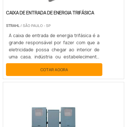
CAIXA DE ENTRADA DE ENERGIA TRIFÁSICA
STRAHL
/ SÃO PAULO - SP
A caixa de entrada de energia trifásica é a
grande responsável por fazer com que a
eletricidade possa chegar ao interior de
uma casa, indústria ou estabelecimento
comercial. Isso porque é através desse
COTAR AGORA
tipo de equipamento que a empresa
fornecedora de energia realiza a entrega
da eletricidade à edificação, normalmente
com o ponto de distribuição instalados nos
postes de entrada de luz até a caixa de
entrada da eletricidade. MAIS SOBRE CAIXA
DE ENERGIA TRIFÁSICAAs normas de
instalações elétricas p.