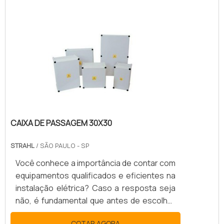
geralmente as instalações utilizadas na
construção civil são temporárias.Por esse
motivo, necessitam que sejam feitas de
forma correta para que ao mesmo tempo
que oferecem uma energia de alta
qualidade para que os processos sejam
eficient.
CAIXA DE PASSAGEM 30X30
STRAHL
/ SÃO PAULO - SP
Você conhece a importância de contar com
equipamentos qualificados e eficientes na
instalação elétrica? Caso a resposta seja
não, é fundamental que antes de escolher
os aparelhos que darão forma para a rede
COTAR AGORA