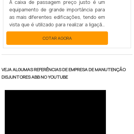
A caixa de passagem preço justo é um
equipamento de grande importância para
as mais diferentes edificações, tendo em
vista que é utilizado para realizar a ligação
dos fios e cabos elétricos que são
COTAR AGORA
empregados da rede elétrica da residência,
estabelecimento comercial ou até mesmo
indústria de forma correta.IMPORTÂNCIA
DA CAIXA DE PASSAGEM Além da eficiência
no momento de fazer a ligação dos fios e
VEJA ALGUMAS REFERÊNCIAS DE EMPRESA DE MANUTENÇÃO
cabos de sistemas que utilizam a rede
DISJUNTORES ABB NO YOUTUBE
elétrica, a caixa de passagem de energia
elétrica também promo.