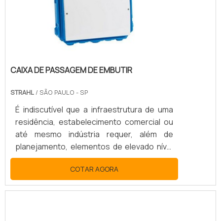
CAIXA EXTERNAOu seja, a funcionalidade
dess.
CAIXA DE PASSAGEM DE EMBUTIR
STRAHL
/ SÃO PAULO - SP
É indiscutível que a infraestrutura de uma
residência, estabelecimento comercial ou
até mesmo indústria requer, além de
planejamento, elementos de elevado nível
de qualidade para comportar cada item
COTAR AGORA
necessário no ambiente. Isso porque um
dos pontos de maior importância em uma
edificação é o cabeamento e a fiação e,
para que esses elementos se mantenham
estruturados de maneira adequada, a