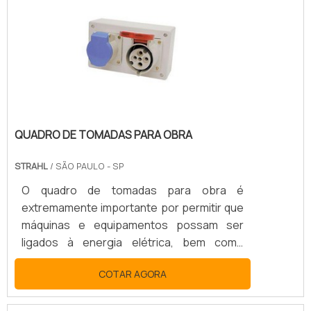
utilização de caixa de passagem de embutir
é indispensável. MAIS SOBRE CAIXA DE
EMBUTIRA caixa de passagem pa.
QUADRO DE TOMADAS PARA OBRA
STRAHL
/ SÃO PAULO - SP
O quadro de tomadas para obra é
extremamente importante por permitir que
máquinas e equipamentos possam ser
ligados à energia elétrica, bem como
proporcionar a iluminação do local em que a
COTAR AGORA
construção é realizada, sendo desfeitas
quando a obra termina, visto que