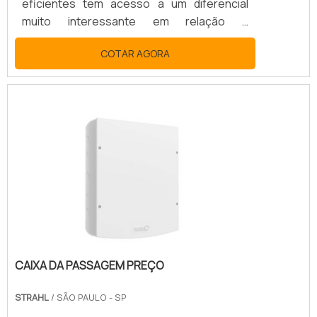
eficientes tem acesso a um diferencial
muito interessante em relação à
concorrência, já que é através de
COTAR AGORA
equipamentos como a caixa de sobrepor
com tomada e disjuntor que as máquinas e
aparelhos poderão receber toda a
eletricidade que precisam para ter um
funcionamento com grande eficiência e
sem nenhum tipo de interrupção.Contudo,
não é somente o fornecimento de energia
que faz com que esses equipamentos
sejam tão impor.
CAIXA DA PASSAGEM PREÇO
STRAHL
/ SÃO PAULO - SP