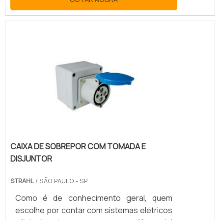
de eletricidade você entenda melhor como
funciona a rede elétrica de uma residência,
estabelecimento comercial ou até mesmo
segmento industrial. VANTAGENS DE
UTILIZAR CAIXA DE PASSAGEM 30X30Antes
de comprar a caixa de passagem elétrica é
preciso analisar a fiação elétrica da
edificação. Por e.
CAIXA DE SOBREPOR COM TOMADA E
DISJUNTOR
STRAHL
/ SÃO PAULO - SP
Como é de conhecimento geral, quem
escolhe por contar com sistemas elétricos