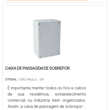
através de um pequeno agrupamento de
caixa de entrada de energia para 4
medidores. O projeto e montagem desse
agrupamento pode variar de acordo com a
empresa responsável por cada
região.MAIS SOBRE CAIXA DE ENERGIA
PARA 4 MEDIDORESPor esse motivo, é
primor.
CAIXA DE PASSAGEM DE SOBREPOR
STRAHL
/ SÃO PAULO - SP
É importante manter todos os fios e cabos
de sua residência, estabelecimento
comercial ou indústria bem organizados.
Assim, a caixa de passagem de sobrepor é