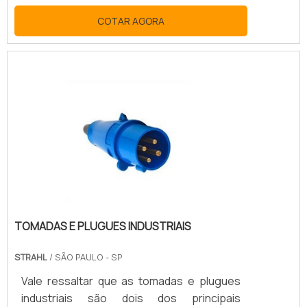
um dos principais equipamentos para essa
COTAR AGORA
função, visto que deixa a fiação de sua
casa ou loja com toda a proteção
necessária, evitando acidentes. Isso
porque investir em itens de segurança
nunca é um exagero, principalmente para
edificações de grande porte.MAIS SOBRE
CAIXA DE SOBREPORComo se sabe, quase
todas as residências possuem aparelho.
TOMADAS E PLUGUES INDUSTRIAIS
STRAHL
/ SÃO PAULO - SP
Vale ressaltar que as tomadas e plugues
industriais são dois dos principais