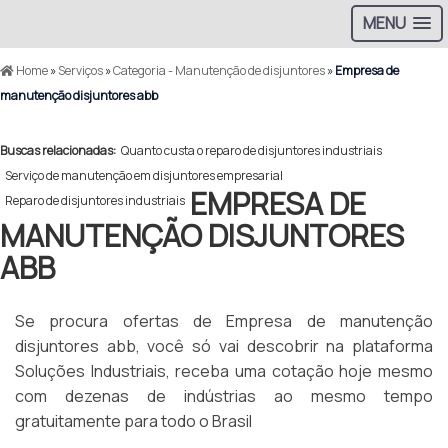
MENU
Home
»
Serviços
»
Categoria - Manutenção de disjuntores
»
Empresa de
manutenção disjuntores abb
Buscas relacionadas:
Quanto custa o reparo de disjuntores industriais
Serviço de manutenção em disjuntores empresarial
EMPRESA DE
Reparo de disjuntores industriais
MANUTENÇÃO DISJUNTORES
ABB
Se procura ofertas de Empresa de manutenção
disjuntores abb, você só vai descobrir na plataforma
Soluções Industriais, receba uma cotação hoje mesmo
com dezenas de indústrias ao mesmo tempo
gratuitamente para todo o Brasil