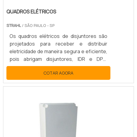
QUADROS ELÉTRICOS
STRAHL
/ SÃO PAULO - SP
Os quadros elétricos de disjuntores são
projetados para receber e distribuir
eletricidade de maneira segura e eficiente,
pois abrigam disjuntores, IDR e DPS,
dispositivos indispensáveis para a
COTAR AGORA
proteção do circuito elétrico e,
principalmente, da integridade física e da
vida das pessoas.VANTAGENS DE CONTAR
COM QUADRO ELÉTRICODessa forma,
esse tipo de equipamento é de suma
importância para todo tipo de edificação,
seja ela residencial, comercial ou até
mesmo industrial. Por conta desse fator, é
fun.