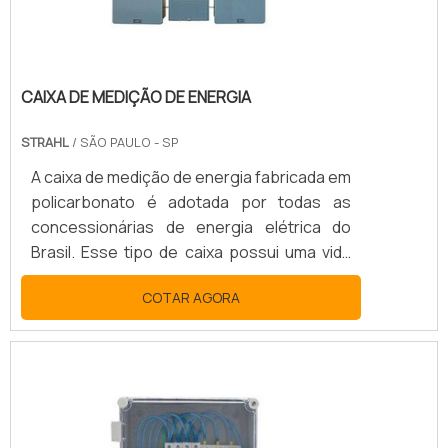
CAIXA DE MEDIÇÃO DE ENERGIA
STRAHL
/ SÃO PAULO - SP
A caixa de medição de energia fabricada em
policarbonato é adotada por todas as
concessionárias de energia elétrica do
Brasil. Esse tipo de caixa possui uma vida
útil de aproximadamente 20 anos, o que
COTAR AGORA
garante um excelente custo-benefício
para quem faz sua utilização, uma vez que
não enferruja.A MELHOR CAIXA DE
MEDIÇÃO ENERGIAA fabricação dessas
caixas de medição é realizada em plásticos
de engenharia, que contam com elevada