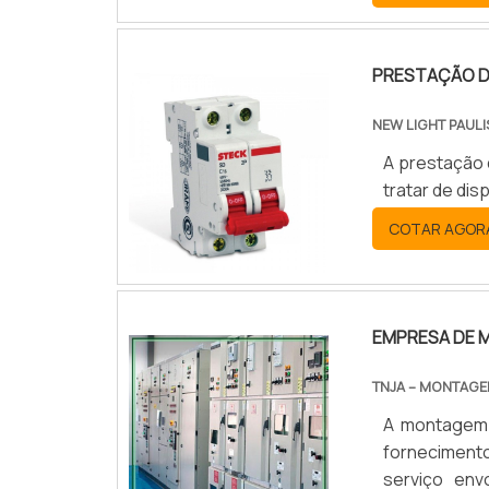
PRESTAÇÃO DE
NEW LIGHT PAULI
A prestação 
tratar de di
COTAR AGOR
EMPRESA DE M
TNJA – MONTAGE
A montagem d
forneciment
serviço env