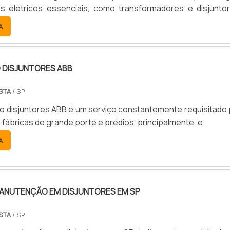
s elétricos essenciais, como transformadores e disjuntor
e distribuir energia de forma segura e eficiente.
A
DISJUNTORES ABB
STA
/ SP
 disjuntores ABB é um serviço constantemente requisitado 
fábricas de grande porte e prédios, principalmente, e
A
MANUTENÇÃO EM DISJUNTORES EM SP
STA
/ SP