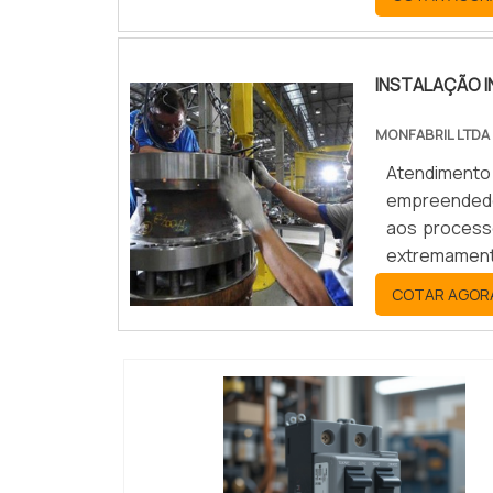
elétricas. D
cara...
INSTALAÇÃO I
MONFABRIL LTDA
Atendimento
empreendedo
aos processo
extremament
procedimento
COTAR AGOR
efetuar os pr