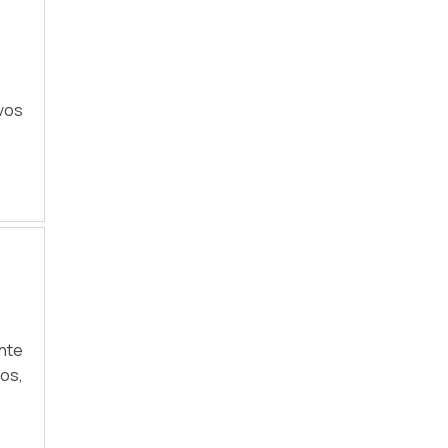
ivos
nte
os,