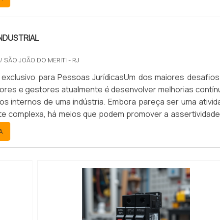
e maneira geral, os projetos de instalações elétricas podem
NDUSTRIAL
/ SÃO JOÃO DO MERITI - RJ
 exclusivo para Pessoas JurídicasUm dos maiores desafios
res e gestores atualmente é desenvolver melhorias contín
s internos de uma indústria. Embora pareça ser uma ativid
e complexa, há meios que podem promover a assertividade
s e sistemas, como a instalação industrial. No entanto, p
A
ocessos de instalações industriais, é preciso contar com pr..