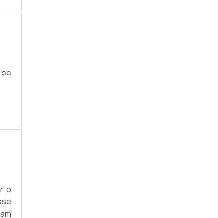
 se
r o
sse
gam