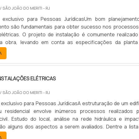
/ SÃO JOÃO DO MERITI - RJ
 exclusivo para Pessoas JurídicasUm bom planejament
ento são fundamentais para obter sucesso nos processos
elétricas. O projeto de instalação é comumente realizado
ma obra, levando em conta as especificações da planta
Assim, é fundamental que o mesmo seja feito por um profissi
A
o. Embora muita gente não saiba, a instalação elétrica oc
INSTALAÇÕES ELÉTRICAS
/ SÃO JOÃO DO MERITI - RJ
exclusivo para Pessoas JurídicasA estruturação de um edifí
u residencial envolve inúmeros processos realizados p
ivil. Estudo do local, análise na rede hidráulica e impac
ão alguns dos aspectos a serem avaliados. Dentre a lista
damentais, pode-se destacar o projeto de instalaç
A