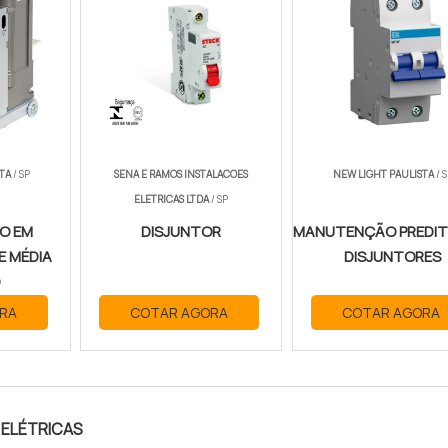
TA
/ SP
SENA E RAMOS INSTALACOES
NEW LIGHT PAULISTA
/ S
ELETRICAS LTDA
/ SP
O EM
DISJUNTOR
MANUTENÇÃO PREDIT
E MÉDIA
DISJUNTORES
RA
COTAR AGORA
COTAR AGORA
 ELÉTRICAS