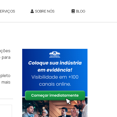
SERVIÇOS
SOBRE NÓS
BLOG
uções
e para
pleto
u mais