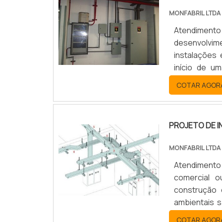
MONFABRIL LTDA
Atendimento
desenvolvim
instalações 
início de u
edificação. 
COTAR AGOR
especializad
papel ...
PROJETO DE 
MONFABRIL LTDA
Atendimento 
comercial o
construção c
ambientais s
etapas fun
COTAR AGOR