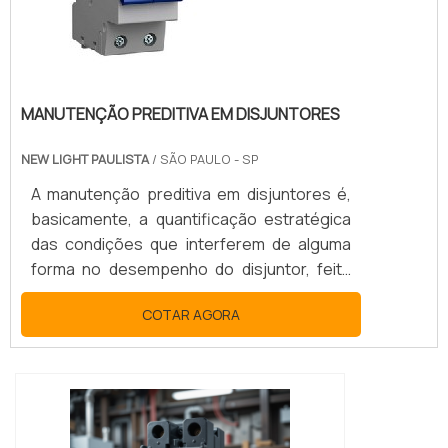
MANUTENÇÃO PREDITIVA EM DISJUNTORES
NEW LIGHT PAULISTA
/ SÃO PAULO - SP
A manutenção preditiva em disjuntores é,
basicamente, a quantificação estratégica
das condições que interferem de alguma
forma no desempenho do disjuntor, feita
em tempo real. SAIBA MAIS SOBRE A
COTAR AGORA
GARANTIA DE REDUÇÃO DE RISCOSPara
garantir um funcionamento eficaz dos
disjuntores, é recomendado que a
manutenção preventiva seja realizada
periodicamente visto que ela que auxilia na
redução dos riscos, além de estender a