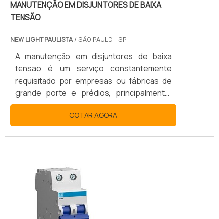
MANUTENÇÃO EM DISJUNTORES DE BAIXA
TENSÃO
NEW LIGHT PAULISTA
/ SÃO PAULO - SP
A manutenção em disjuntores de baixa
tensão é um serviço constantemente
requisitado por empresas ou fábricas de
grande porte e prédios, principalmente,
esse processo tem a finalidade de realizar
COTAR AGORA
reparos nas instalações ou até mesmo
evitá-los. SAIBA MAIS INFORMAÇÕES SOBRE
O SERVIÇOA manutenção preventiva, deve
acontecer com certa frequência, o que
gera a diminuição do risco de problemas
maiores além de ter um custo mais
acessível para os...