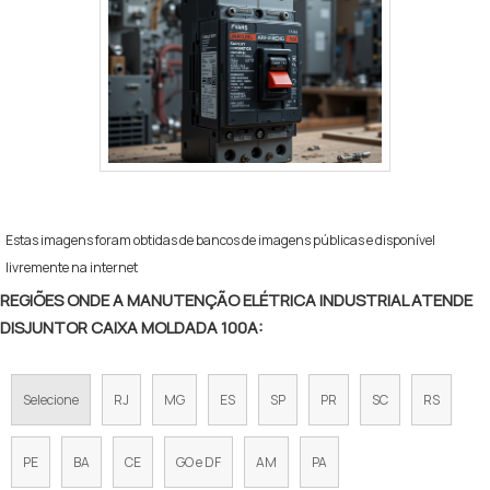
Estas imagens foram obtidas de bancos de imagens públicas e disponível
livremente na internet
REGIÕES ONDE A MANUTENÇÃO ELÉTRICA INDUSTRIAL ATENDE
DISJUNTOR CAIXA MOLDADA 100A:
Selecione
RJ
MG
ES
SP
PR
SC
RS
PE
BA
CE
GO e DF
AM
PA