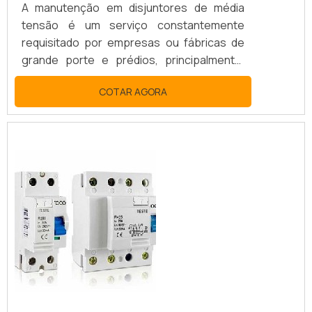
A manutenção em disjuntores de média
tensão é um serviço constantemente
requisitado por empresas ou fábricas de
grande porte e prédios, principalmente,
esse processo tem a finalidade de realizar
COTAR AGORA
reparos nas instalações ou até mesmo
evitá-los. CONHEÇA O SERVIÇO DE
MANUTENÇÃO É ESSENCIALA manutenção
preventiva, deve acontecer com certa
frequência, o que gera a diminuição do risco
de problemas maiores além de ter um
custo mais acessível pa...