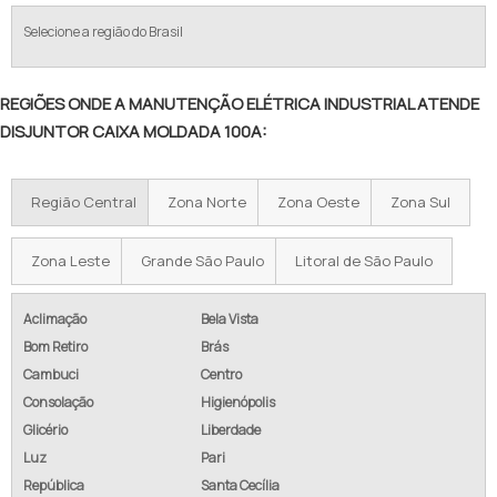
Selecione a região do Brasil
REGIÕES ONDE A MANUTENÇÃO ELÉTRICA INDUSTRIAL ATENDE
DISJUNTOR CAIXA MOLDADA 100A:
Região Central
Zona Norte
Zona Oeste
Zona Sul
Zona Leste
Grande São Paulo
Litoral de São Paulo
Aclimação
Bela Vista
Bom Retiro
Brás
Cambuci
Centro
Consolação
Higienópolis
Glicério
Liberdade
Luz
Pari
República
Santa Cecília