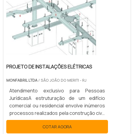
especializado. Embora muita gente não
saiba, a instalação elétrica ocupa papel ...
PROJETO DE INSTALAÇÕES ELÉTRICAS
MONFABRIL LTDA
/ SÃO JOÃO DO MERITI - RJ
Atendimento exclusivo para Pessoas
JurídicasA estruturação de um edifício
comercial ou residencial envolve inúmeros
processos realizados pela construção civil.
Estudo do local, análise na rede hidráulica e
COTAR AGORA
impactos ambientais são alguns dos