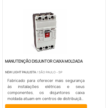
para obter mais informações!
disjuntores, é recomendado que a
manutenção preventiva seja realizada
periodicamente visto que ela que auxilia na
redução dos riscos, além de estender a
vida útil do equipamento. Já a manutenção
reativa é motivada por um erro existent.
MANUTENÇÃO DISJUNTOR CAIXA MOLDADA
NEW LIGHT PAULISTA
/ SÃO PAULO - SP
Fabricado para oferecer mais segurança
às instalações elétricas e seus
componentes, os disjuntores caixa
moldada atuam em centros de distribuição,
motores de máquinas e geradores de