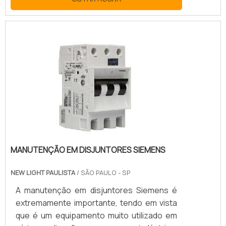
instalados, testados, operados e mantidos
de acordo com as necessidades e
requisitos operacionais do proprietário. O
comissionamento pode ser aplicado tanto
a novos empreendimentos quanto a
unidades e sistemas existentes em
processo de expansão, modernização ou
ajuste.MAIS INFORMAÇÕES SOBRE O
SERVIÇOO objetivo central do comiss.
MANUTENÇÃO EM DISJUNTORES SIEMENS
NEW LIGHT PAULISTA
/ SÃO PAULO - SP
A manutenção em disjuntores Siemens é
extremamente importante, tendo em vista
que é um equipamento muito utilizado em