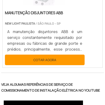
MANUTENÇÃO DISJUNTORES ABB
NEW LIGHT PAULISTA
/ SÃO PAULO - SP
A manutenção disjuntores ABB é um
serviço constantemente requisitado por
empresas ou fábricas de grande porte e
prédios, principalmente, esse processo
tem a finalidade de realizar reparos nas
COTAR AGORA
instalações ou até mesmo evitá-los. A
manutenção preventiva, deve acontecer
com certa frequência, o que gera a
diminuição do risco de problemas maiores
além de ter um custo mais acessível para
VEJA ALGUMAS REFERÊNCIAS DE SERVIÇO DE
os clientes. Já a manutenção corretiva,
COMISSIONAMENTO DE INSTALAÇÃO ELÉTRICA NO YOUTUBE
acontece sempre que os disjuntores
apresentam alguma falha, que influencia .