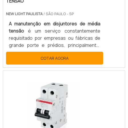
TENSÃO
NEW LIGHT PAULISTA
/ SÃO PAULO - SP
A manutenção em disjuntores de média
tensão
é um serviço constantemente
requisitado por empresas ou fábricas de
grande porte e prédios, principalmente,
esse processo tem a finalidade de realizar
COTAR AGORA
reparos nas instalações ou até mesmo
evitá-los. CONHEÇA O SERVIÇO DE
MANUTENÇÃO É ESSENCIALA manutenção
preventiva, deve acontecer com certa
frequência, o que gera a diminuição do risco
de problemas maiores além de ter um
custo mais acessível para os clientes. Já a
manutenção corretiva, acontece sempre q.