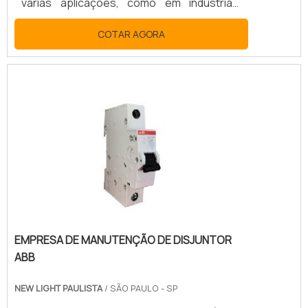
várias aplicações, como em indústrias,
residências ou comércios. O aparelho fica
COTAR AGORA
instalado nos sistemas elétricos das
edificações e protege as instalações
contra qualquer perigo que a eletricidade
pode causar, como descargas e curtos
circuitos.CONHEÇA OS DIVERSOS
MODELOS E APLICAÇÕESA marca Siemens
é considerada uma das maiores do
mercado, com mais de 150 anos no ramo
industrial..
EMPRESA DE MANUTENÇÃO DE DISJUNTOR
ABB
NEW LIGHT PAULISTA
/ SÃO PAULO - SP