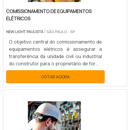
COMISSIONAMENTO DE EQUIPAMENTOS
ELÉTRICOS
NEW LIGHT PAULISTA
/ SÃO PAULO - SP
O objetivo central do comissionamento de
equipamentos elétricos é assegurar a
transferência da unidade civil ou industrial
do construtor para o proprietário de forma
ordenada e segura, garantindo sua
COTAR AGORA
operabilidade em termos de desempenho,
confiabilidade e rastreabilidade de
informações. Adicionalmente, quando
executado de forma planejada, estruturada
e eficaz, o comissionamento tende a se
configurar como um elemento essencial
para o atendimento aos requisitos de
prazos, custos, segurança e quali.