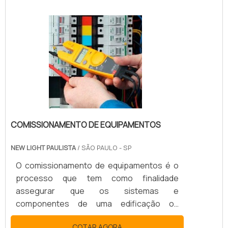
elétrica ou sobrecargas. Ou seja, todo o
funcionamento do disjuntor deve ocorrer
com a máxima exatidão, evitando qualquer
tipo de erro ou acidente elétrico.A
manutenção de disjuntores é importante
tanto em redes elétricas domésti.
COMISSIONAMENTO DE EQUIPAMENTOS
NEW LIGHT PAULISTA
/ SÃO PAULO - SP
O comissionamento de equipamentos é o
processo que tem como finalidade
assegurar que os sistemas e
componentes de uma edificação ou
unidade industrial estejam projetados,
COTAR AGORA