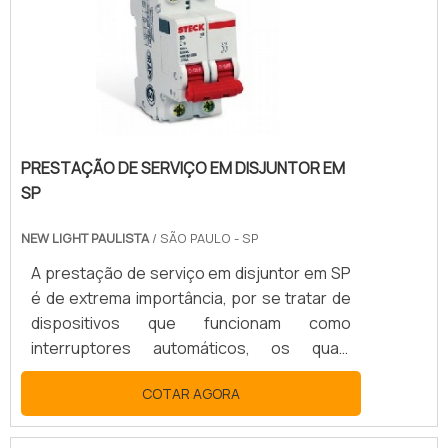
processo pode ser aplicado tanto a novos
empreendimentos quanto a unidades e
sistemas existentes e.
PRESTAÇÃO DE SERVIÇO EM DISJUNTOR EM
SP
NEW LIGHT PAULISTA
/ SÃO PAULO - SP
A prestação de serviço em disjuntor em SP
é de extrema importância, por se tratar de
dispositivos que funcionam como
interruptores automáticos, os quais
asseguram que redes elétricas possam
COTAR AGORA
operar com segurança, sem causar danos
como curtos circuitos, quedas de corrente