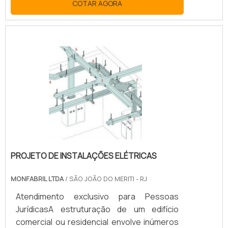
COTAR AGORA
todos os tipos e potência.O PRODUTO
APRESENTA DIVERSOS MODELOSPor ser
um dispositivo importante, a manutenção
disjuntor caixa moldada é extremamente
necessária, sobretudo contra
intervenções externas, como os impactos,
devido à sua estrutura totalmente
protegida, fabricada com caixa sob medida
termoplástica que deixa.
PROJETO DE INSTALAÇÕES ELÉTRICAS
MONFABRIL LTDA
/ SÃO JOÃO DO MERITI - RJ
Atendimento exclusivo para Pessoas
JurídicasA estruturação de um edifício
comercial ou residencial envolve inúmeros