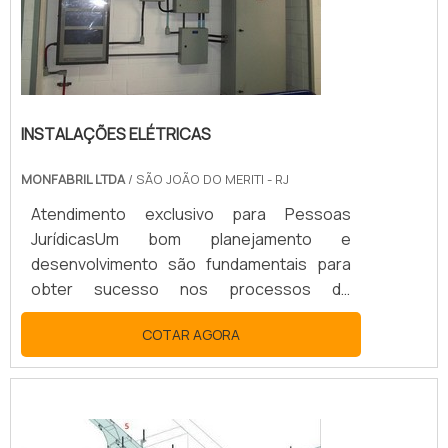
INSTALAÇÕES ELÉTRICAS
MONFABRIL LTDA
/ SÃO JOÃO DO MERITI - RJ
Atendimento exclusivo para Pessoas
JurídicasUm bom planejamento e
desenvolvimento são fundamentais para
obter sucesso nos processos de
instalações elétricas. O projeto de
COTAR AGORA
instalação é comumente realizado no início
de uma obra, levando em conta as
especificações da planta da edificação.
Assim, é fundamental que o mesmo seja
feito por um profissional