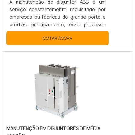
A manutenção de disjuntor ABB é um
serviço constantemente requisitado por
empresas ou fábricas de grande porte e
prédios, principalmente, esse processo
tem a finalidade de realizar reparos nas
COTAR AGORA
instalações ou até mesmo evitá-los. É
importante que esse serviço seja feito por
uma empresa de manutenção de disjuntor
ABB renomada, por isso o contratante de
fazer uma pesquisa de mercado, para ter
certeza que a empresa tenha: Qualidade;
Bom custo benefício; Segurança; Entre
outros pontos positivos.SAIBA.
MANUTENÇÃO EM DISJUNTORES DE MÉDIA