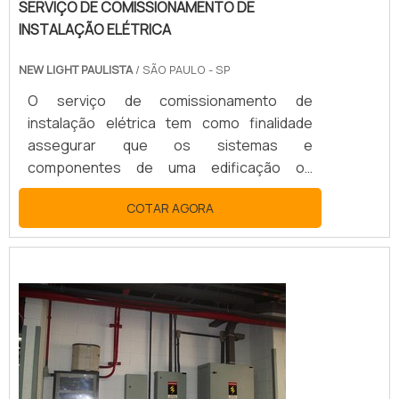
SERVIÇO DE COMISSIONAMENTO DE
INSTALAÇÃO ELÉTRICA
NEW LIGHT PAULISTA
/ SÃO PAULO - SP
O serviço de comissionamento de
instalação elétrica tem como finalidade
assegurar que os sistemas e
componentes de uma edificação ou
unidade industrial estejam projetados,
COTAR AGORA
instalados, testados, operados e mantidos
de acordo com as necessidades e
requisitos operacionais do
proprietário.SAIBA MAIS INFORMAÇÕES
SOBRE O SERVIÇOAdicionalmente, quando
executado de forma planejada, estruturada
e eficaz, o comissionamento tende a se
configurar c...