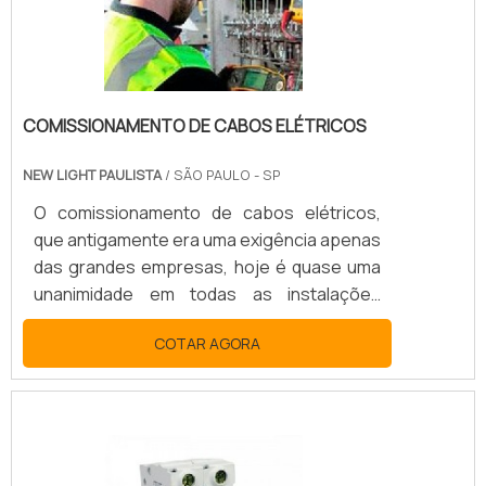
COMISSIONAMENTO DE CABOS ELÉTRICOS
NEW LIGHT PAULISTA
/ SÃO PAULO - SP
O comissionamento de cabos elétricos,
que antigamente era uma exigência apenas
das grandes empresas, hoje é quase uma
unanimidade em todas as instalações
industriais tanto de pequeno como de
COTAR AGORA
grande porte e tem como finalidade a
certificação técnica dos seus sites por
exigências dos seus clientes, para
certificações nacionais ou internacionais
para exportação.SAIBA MAIS
INFORMAÇÕES SOBRE O PROCESSOO