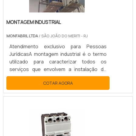
MONTAGEM INDUSTRIAL
MONFABRIL LTDA
/ SÃO JOÃO DO MERITI - RJ
Atendimento exclusivo para Pessoas
JurídicasA montagem industrial é o termo
utilizado para caracterizar todos os
serviços que envolvem a instalação de
equipamentos, estruturas metálicas,
COTAR AGORA
tubulações e suportes, distribuição de
energia elétrica e demais componentes da
automação industrial. Por essas e outras
razões, trata-se de um trabalho
extremamente importante para o
funcionamento de negócios. Além disso,
pode-se relacionar os processos de