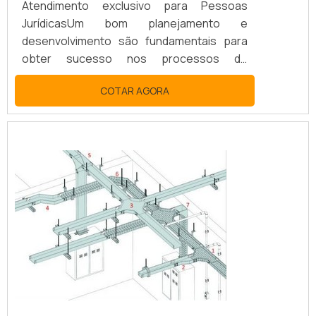
Atendimento exclusivo para Pessoas
JurídicasUm bom planejamento e
desenvolvimento são fundamentais para
obter sucesso nos processos de
instalações elétricas. O projeto de
COTAR AGORA
instalação é comumente realizado no início
de uma obra, levando em conta as
especificações da planta da edificação.
Assim, é fundamental que o mesmo seja
feito por um profissional
especializado. Embora muita gente não
saiba, a instalação elétrica ocupa papel ...