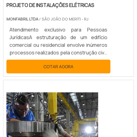
PROJETO DE INSTALAÇÕES ELÉTRICAS
MONFABRIL LTDA
/ SÃO JOÃO DO MERITI - RJ
Atendimento exclusivo para Pessoas
JurídicasA estruturação de um edifício
comercial ou residencial envolve inúmeros
processos realizados pela construção civil.
Estudo do local, análise na rede hidráulica e
COTAR AGORA
impactos ambientais são alguns dos
aspectos a serem avaliados. Dentre a lista
de etapas fundamentais, pode-se
destacar o projeto de instalações
elétricas. De maneira geral, os projetos de
instalações elétricas podem ser cara...